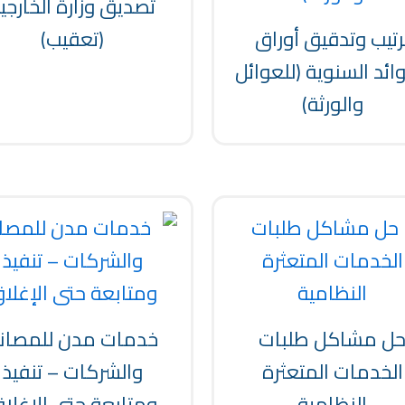
تصديق وزارة الخارجي
رتيب وتدقيق أوراق
(تعقيب)
ائد السنوية (للعوائل
والورثة)
ل مشاكل طلبات
خدمات مدن للمصان
الخدمات المتعثرة
والشركات – تنفيذ
النظامية
ومتابعة حتى الإغلا