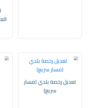
ت
العو
تعديل رخصة بلدي (مسار
سريع)
ح