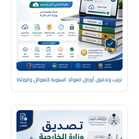
ترتيب وتدقيق أوراق العوائد السنوية (للعوائل والورثة)